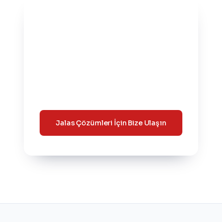
Bakım Stratejinizi
Değiştirmeye
Hazır mısınız?
Uzmanlarımızla iletişime geçin,
işletmenize özel verimlilik analizini
başlatalım.
Jalas Çözümleri İçin Bize Ulaşın