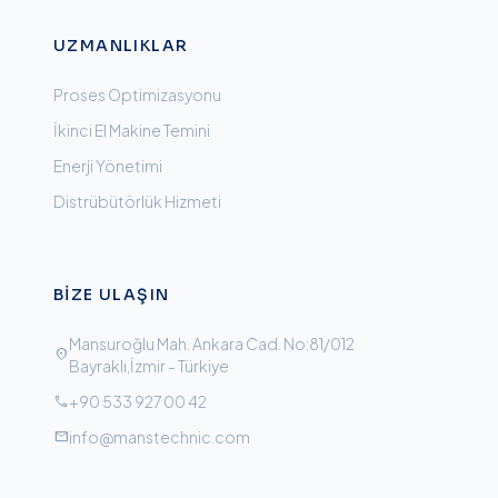
UZMANLIKLAR
Proses Optimizasyonu
İkinci El Makine Temini
Enerji Yönetimi
Distrübütörlük Hizmeti
BIZE ULAŞIN
Mansuroğlu Mah. Ankara Cad. No:81/012
location_on
Bayraklı,İzmir - Türkiye
+90 533 927 00 42
call
info@manstechnic.com
mail