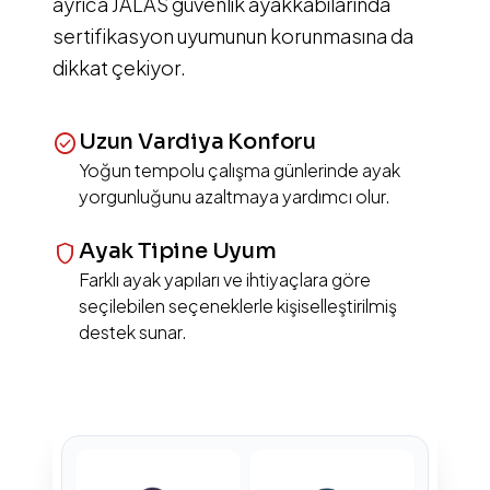
ayrıca JALAS güvenlik ayakkabılarında
sertifikasyon uyumunun korunmasına da
dikkat çekiyor.
Uzun Vardiya Konforu
check_circle
Yoğun tempolu çalışma günlerinde ayak
yorgunluğunu azaltmaya yardımcı olur.
Ayak Tipine Uyum
shield
Farklı ayak yapıları ve ihtiyaçlara göre
seçilebilen seçeneklerle kişiselleştirilmiş
destek sunar.