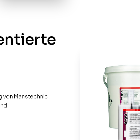
ntierte
ng von Manstechnic
und