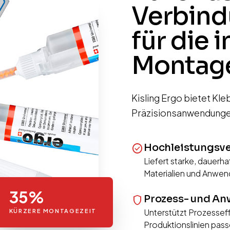
Verbind
für die 
Montag
Kisling Ergo bietet Kl
Präzisionsanwendungen
Hochleistungsv
check_circle
Liefert starke, dauerh
Materialien und Anwe
35%
Prozess- und A
shield
Unterstützt Prozessef
KÜRZERE MONTAGEZEIT
Produktionslinien pass