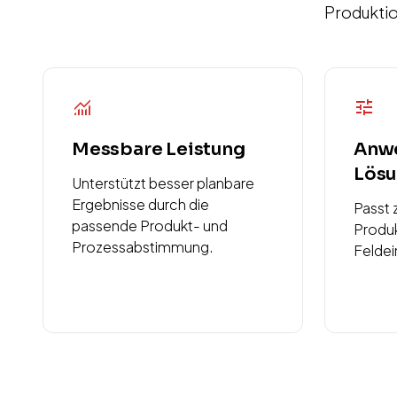
Produktio
monitoring
tune
Messbare Leistung
Anw
Lös
Unterstützt besser planbare
Ergebnisse durch die
Passt 
passende Produkt- und
Produk
Prozessabstimmung.
Feldei