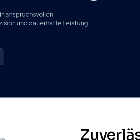
 in anspruchsvollen
zision und dauerhafte Leistung
Zuverlä