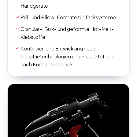
Handgeräte
check
Prill- und Pillow-Formate für Tanksysteme
check
Granulat-, Bulk- und geformte Hot-Melt-
Klebstoffe
check
Kontinuierliche Entwicklung neuer
Industrietechnologien und Produktpflege
nach Kundenfeedback