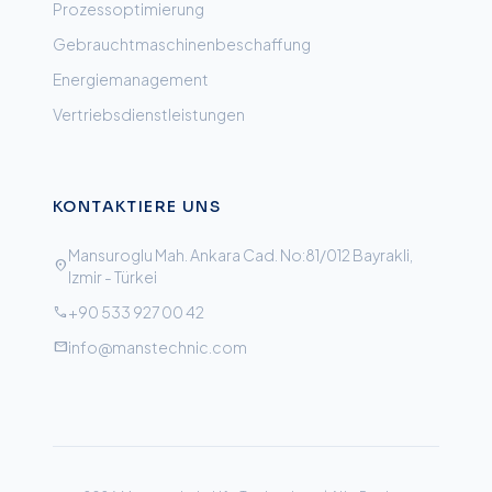
Prozessoptimierung
Gebrauchtmaschinenbeschaffung
Energiemanagement
Vertriebsdienstleistungen
KONTAKTIERE UNS
Mansuroglu Mah. Ankara Cad. No:81/012 Bayrakli,
location_on
Izmir - Türkei
+90 533 927 00 42
call
info@manstechnic.com
mail