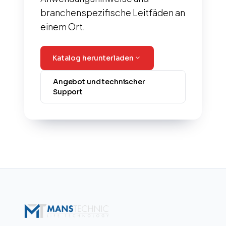
branchenspezifische Leitfäden an
einem Ort.
expand_more
Katalog herunterladen
Angebot und technischer
Support