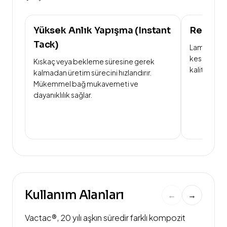
Yüksek Anlık Yapışma (Instant
Reçine 
Tack)
Laminasyon
kesintisiz 
Kıskaç veya bekleme süresine gerek
kalitesini ve 
kalmadan üretim sürecini hızlandırır.
Mükemmel bağ mukavemeti ve
dayanıklılık sağlar.
Kullanım Alanları
←
→
Vactac®, 20 yılı aşkın süredir farklı kompozit