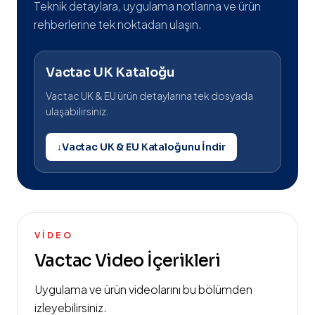
Teknik detaylara, uygulama notlarına ve ürün
rehberlerine tek noktadan ulaşın.
Vactac UK Kataloğu
Vactac UK & EU ürün detaylarına tek dosyada
ulaşabilirsiniz.
↓
Vactac UK & EU Kataloğunu İndir
VIDEO
Vactac Video İçerikleri
Uygulama ve ürün videolarını bu bölümden
izleyebilirsiniz.