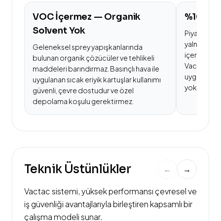
VOC İçermez — Organik
%100 Ka
Solvent Yok
Piyasadaki 
yalnızca %
Geleneksel sprey yapışkanlarında
içerirken ge
bulunan organik çözücüler ve tehlikeli
Vactac® ise
maddeleri barındırmaz. Basınçlı hava ile
uygulanan h
uygulanan sıcak eriyik kartuşlar kullanımı
yoktur.
güvenli, çevre dostudur ve özel
depolama koşulu gerektirmez.
Teknik Üstünlükler
←
→
Vactac sistemi, yüksek performansı çevresel ve
iş güvenliği avantajlarıyla birleştiren kapsamlı bir
çalışma modeli sunar.