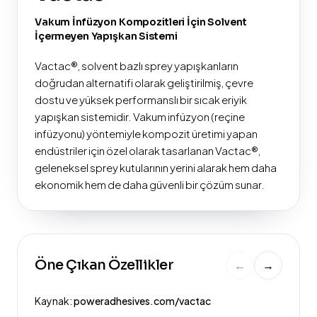
Vakum İnfüzyon Kompozitleri İçin Solvent
İçermeyen Yapışkan Sistemi
Vactac®, solvent bazlı sprey yapışkanların
doğrudan alternatifi olarak geliştirilmiş, çevre
dostu ve yüksek performanslı bir sıcak eriyik
yapışkan sistemidir. Vakum infüzyon (reçine
infüzyonu) yöntemiyle kompozit üretimi yapan
endüstriler için özel olarak tasarlanan Vactac®,
geleneksel sprey kutularının yerini alarak hem daha
ekonomik hem de daha güvenli bir çözüm sunar.
Öne Çıkan Özellikler
←
→
Kaynak:
poweradhesives.com/vactac