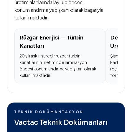
üretim alanlarında lay-up öncesi
konumlandırma yapışkanı olarak başarıyla
kullanılmaktadır.
Rüzgar Enerjisi — Türbin
Denizci
Kanatları
Üretimi
20 yılı aşkın süredir rüzgar türbini
Şişme moto
kanatlarının üretiminde laminasyon
kadar geniş
öncesi konumlandırma yapışkanı olarak
reçine pip 
kullanılmaktadır.
formüller 
TEKNIK DOKÜMANTASYON
Vactac Teknik Dokümanları