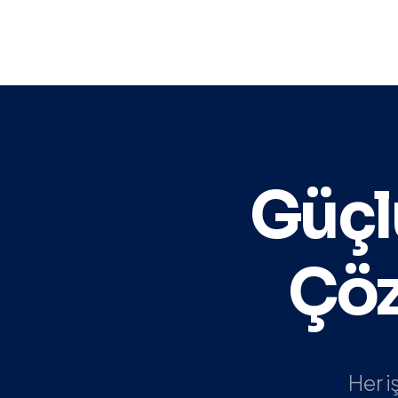
Güçl
Çöz
Her i