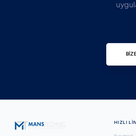
uygul
BIZ
HIZLI LI
Kurumsal