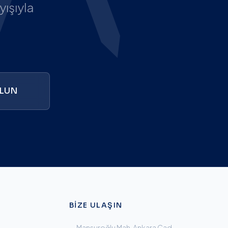
ışıyla
OLUN
BIZE ULAŞIN
Mansuroğlu Mah. Ankara Cad.